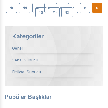
4
5
6
7
8
9
10
11
12
Kategoriler
Genel
Sanal Sunucu
Fiziksel Sunucu
Popüler Başlıklar