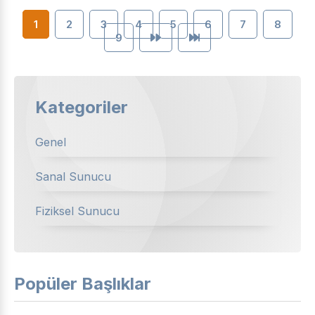
1
2
3
4
5
6
7
8
9
Kategoriler
Genel
Sanal Sunucu
Fiziksel Sunucu
Popüler Başlıklar