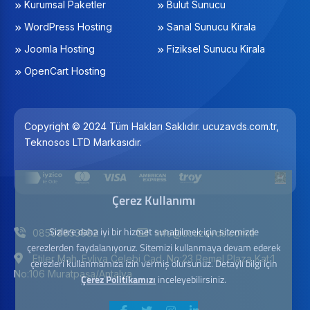
Kurumsal Paketler
Bulut Sunucu
WordPress Hosting
Sanal Sunucu Kirala
Joomla Hosting
Fiziksel Sunucu Kirala
OpenCart Hosting
Copyright © 2024 Tüm Hakları Saklıdır. ucuzavds.com.tr,
Teknosos LTD Markasıdır.
Çerez Kullanımı
Sizlere daha iyi bir hizmet sunabilmek için sitemizde
08508853682
info@ucuzavds.com.tr
çerezlerden faydalanıyoruz. Sitemizi kullanmaya devam ederek
Etiler Mah. Evliya Çelebi Cad. No:23 Remel Plaza Kat:1
çerezleri kullanmamıza izin vermiş olursunuz. Detaylı bilgi için
No:106 Muratpaşa/Antalya
Çerez Politikamızı
inceleyebilirsiniz.