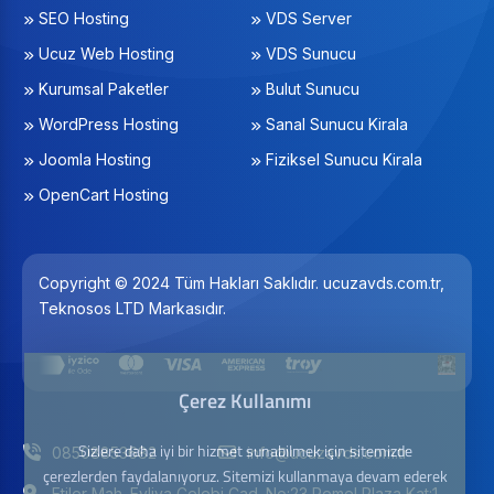
SEO Hosting
VDS Server
Ucuz Web Hosting
VDS Sunucu
Kurumsal Paketler
Bulut Sunucu
WordPress Hosting
Sanal Sunucu Kirala
Joomla Hosting
Fiziksel Sunucu Kirala
OpenCart Hosting
Copyright © 2024 Tüm Hakları Saklıdır. ucuzavds.com.tr,
Teknosos LTD Markasıdır.
Çerez Kullanımı
Sizlere daha iyi bir hizmet sunabilmek için sitemizde
08508853682
info@ucuzavds.com.tr
çerezlerden faydalanıyoruz. Sitemizi kullanmaya devam ederek
Etiler Mah. Evliya Çelebi Cad. No:23 Remel Plaza Kat:1