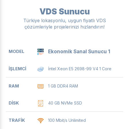
VDS Sunucu
Türkiye lokasyonlu, uygun fiyatlı VDS
çözümleriyle projelerinizi hızlandırın!
MODEL
İŞLEMCI
RAM
DISK
TRAFIK
L
Ekonomik Sanal Sunucu 1
İntel Xeon E5 2698-99 V4 1 Core
1 GB DDR4 RAM
40 GB NVMe SSD
100 Mbit/s Unlimited