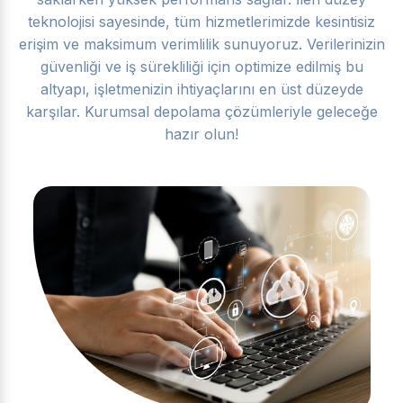
teknolojisi sayesinde, tüm hizmetlerimizde kesintisiz
erişim ve maksimum verimlilik sunuyoruz. Verilerinizin
güvenliği ve iş sürekliliği için optimize edilmiş bu
altyapı, işletmenizin ihtiyaçlarını en üst düzeyde
karşılar. Kurumsal depolama çözümleriyle geleceğe
hazır olun!