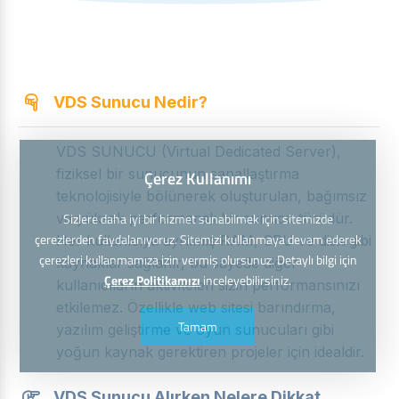
VDS Sunucu Nedir?
VDS SUNUCU (Virtual Dedicated Server),
fiziksel bir sunucunun sanallaştırma
Çerez Kullanımı
teknolojisiyle bölünerek oluşturulan, bağımsız
ve yüksek performanslı bir sunucu türüdür.
Sizlere daha iyi bir hizmet sunabilmek için sitemizde
çerezlerden faydalanıyoruz. Sitemizi kullanmaya devam ederek
Her kullanıcıya ayrılmış RAM, CPU ve disk gibi
çerezleri kullanmamıza izin vermiş olursunuz. Detaylı bilgi için
kaynaklar sağlanır, bu sayede diğer
Çerez Politikamızı
inceleyebilirsiniz.
kullanıcıların aktiviteleri sizin performansınızı
etkilemez. Özellikle web sitesi barındırma,
Tamam
yazılım geliştirme ve oyun sunucuları gibi
yoğun kaynak gerektiren projeler için idealdir.
VDS Sunucu Alırken Nelere Dikkat