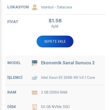
İstanbul - Datacasa
$1.58
Aylık
SEPETE EKLE
Ekonomik Sanal Sunucu 2
İntel Xeon E5 2698-99 V4 1 Core
2 GB DDR4 RAM
50 GB NVMe SSD