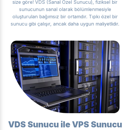
size göre! VDS (Sanal Özel Sunucu), fiziksel bir
sunucunun sanal olarak bölümlenmesiyle
oluşturulan bağımsız bir ortamdır. Tıpkı özel bir
sunucu gibi çalışır, ancak daha uygun maliyetlidir.
VDS Sunucu ile VPS Sunucu