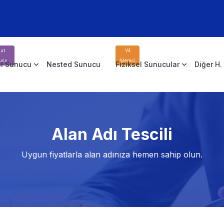
ut
V4
ucu
İşlemci
l Sunucu
Nested Sunucu
Fiziksel Sunucular
Diğer H.
Alan Adı Tescili
Uygun fiyatlarla alan adınıza hemen sahip olun.