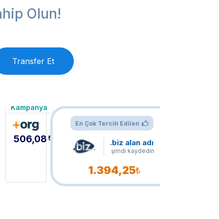
hip Olun!
Transfer Et
Kampanya
En Çok Tercih Edilen
506,08
₺
.biz alan adı
şimdi kaydedin
1.394,25
₺