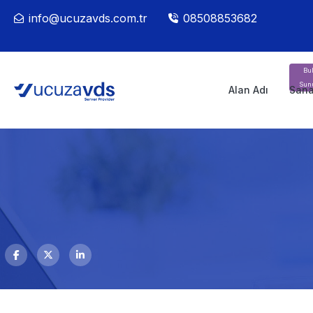
info@ucuzavds.com.tr
08508853682
Bul
Sun
Alan Adı
Sana