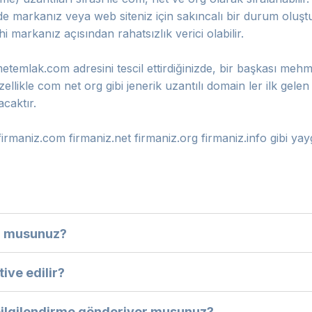
e markanız veya web siteniz için sakıncalı bir durum oluşturab
hi markanız açısından rahatsızlık verici olabilir.
mlak.com adresini tescil ettirdiğinizde, bir başkası mehme
 Özellikle com net org gibi jenerik uzantılı domain ler ilk gelen 
caktır.
e firmaniz.com firmaniz.net firmaniz.org firmaniz.info gibi yay
or musunuz?
ive edilir?
 bilgilendirme gönderiyor musunuz?