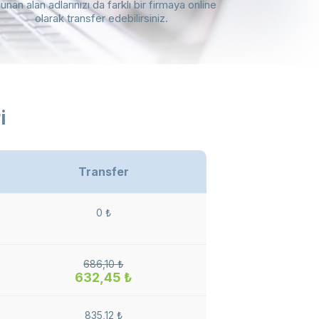
lunan alan adlarınızı da farklı bir firmaya online
olarak transfer edebilirsiniz.
i
Transfer
0 ₺
686,10 ₺
632,45 ₺
835,12 ₺