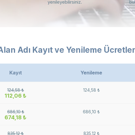
yenileyebilirsiniz.
bu
Alan Adı Kayıt ve Yenileme Ücretler
Kayıt
Yenileme
124,58 ₺
124,58 ₺
112,06 ₺
686,10 ₺
686,10 ₺
674,18 ₺
835,12 ₺
835,12 ₺