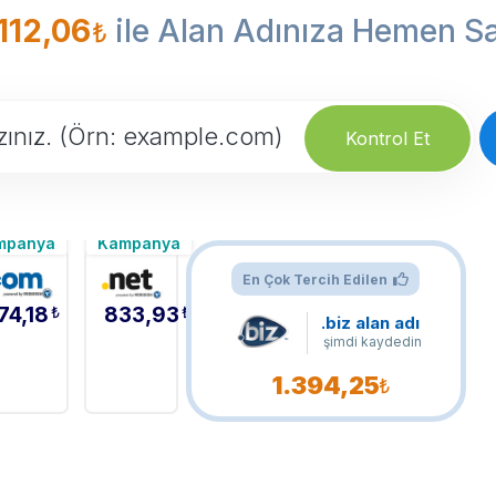
112,06
ile Alan Adınıza Hemen Sa
₺
Kontrol Et
mpanya
Kampanya
En Çok Tercih Edilen
74,18
₺
833,93
₺
.biz alan adı
şimdi kaydedin
1.394,25
₺