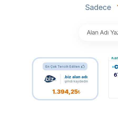
Sadece
Ka
En Çok Tercih Edilen
6
.biz alan adı
şimdi kaydedin
1.394,25
₺