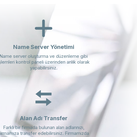
Name Server Yönetimi
Name server oluşturma ve düzenleme gibi
şlemleri kontrol paneli üzerinden anlık olarak
yapabilirsiniz.
Alan Adı Transfer
Farklı bir firmada bulunan alan adlarınızı,
firmamıza transfer edebilirsiniz. Firmamızda