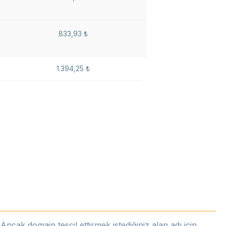
833,93 ₺
1.394,25 ₺
ncak domain tescil ettirmek istediğiniz alan adı için