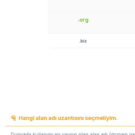
.org
.biz
Hangi alan adı uzantısını seçmeliyim.
Dünyada kullanımı en yaygın olan alan adı (domain name) 