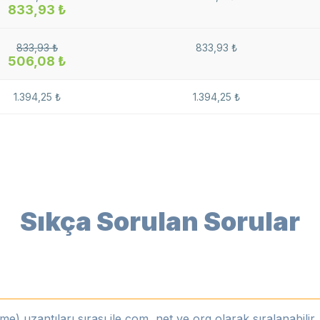
833,93 ₺
833,93 ₺
833,93 ₺
506,08 ₺
1.394,25 ₺
1.394,25 ₺
Sıkça Sorulan Sorular
uzantıları sırası ile com, net ve org olarak sıralanabilir. A