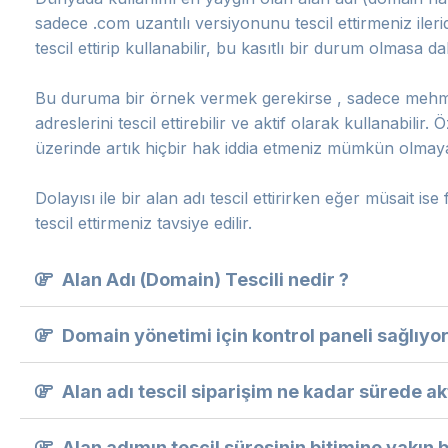
sadece .com uzantılı versiyonunu tescil ettirmeniz ilerid
tescil ettirip kullanabilir, bu kasıtlı bir durum olmasa da
Bu duruma bir örnek vermek gerekirse , sadece mehmete
adreslerini tescil ettirebilir ve aktif olarak kullanabilir.
üzerinde artık hiçbir hak iddia etmeniz mümkün olmaya
Dolayısı ile bir alan adı tescil ettirirken eğer müsait is
tescil ettirmeniz tavsiye edilir.
Alan Adı (Domain) Tescili nedir ?
Domain yönetimi için kontrol paneli sağlıy
Alan adı tescil siparişim ne kadar sürede akt
Alan adımın tescil süresinin bitimine yakın