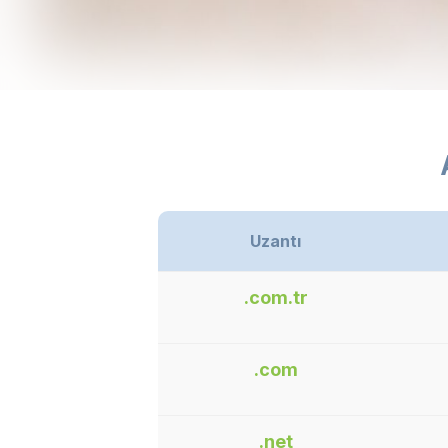
Uzantı
.com.tr
.com
.net