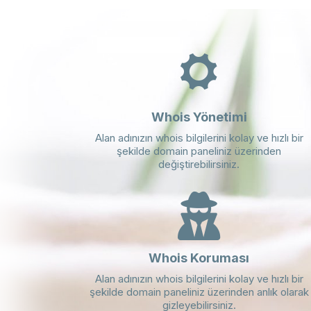
Whois Yönetimi
Alan adınızın whois bilgilerini kolay ve hızlı bir
şekilde domain paneliniz üzerinden
değiştirebilirsiniz.
Whois Koruması
Alan adınızın whois bilgilerini kolay ve hızlı bir
şekilde domain paneliniz üzerinden anlık olarak
gizleyebilirsiniz.